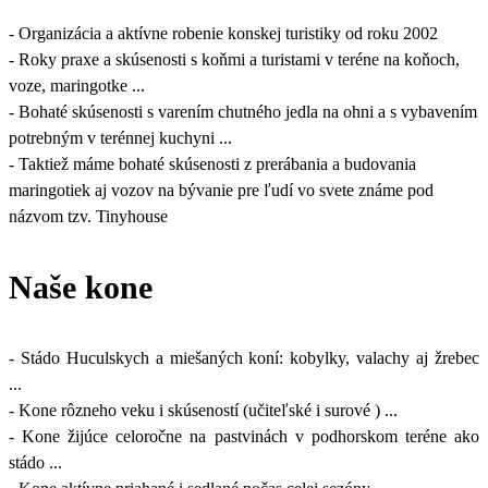
- Organizácia a aktívne robenie konskej turistiky od roku 2002
- Roky praxe a skúsenosti s koňmi a turistami v teréne na koňoch,
voze, maringotke ...
- Bohaté skúsenosti s varením chutného jedla na ohni a s vybavením
potrebným v terénnej kuchyni ...
- Taktiež máme bohaté skúsenosti z prerábania a budovania
maringotiek aj vozov na bývanie pre ľudí vo svete známe pod
názvom tzv. Tinyhouse
Naše kone
- Stádo Huculskych a miešaných koní: kobylky, valachy aj žrebec
...
- Kone rôzneho veku i skúseností (učiteľské i surové ) ...
- Kone žijúce celoročne na pastvinách v podhorskom teréne ako
stádo ...