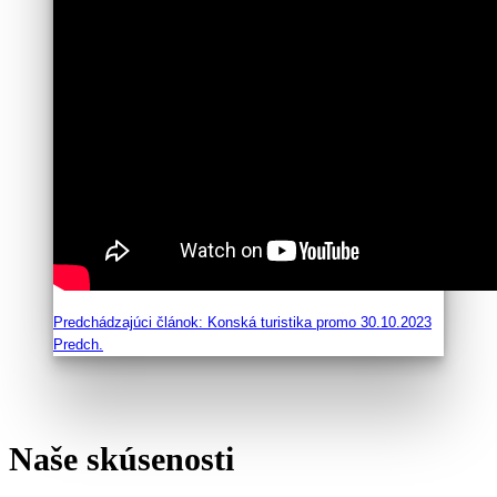
Predchádzajúci článok: Konská turistika promo 30.10.2023
Predch.
Naše skúsenosti