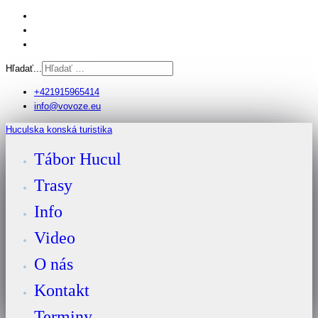
Hľadať...
+421915965414
info@vovoze.eu
Huculska konská turistika
Tábor Hucul
Trasy
Info
Video
O nás
Kontakt
Terminy