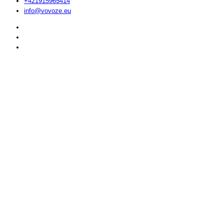
+421915965414
info@vovoze.eu