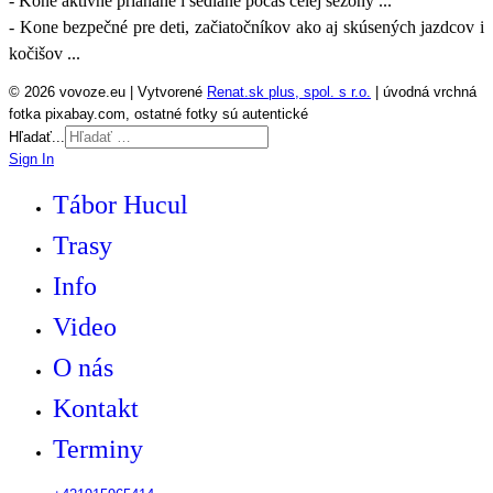
- Kone aktívne priahané i sedlané počas celej sezóny ...
- Kone bezpečné pre deti, začiatočníkov ako aj skúsených jazdcov i
kočišov ...
© 2026 vovoze.eu | Vytvorené
Renat.sk plus, spol. s r.o.
| úvodná vrchná
fotka pixabay.com, ostatné fotky sú autentické
Hľadať...
Sign In
Tábor Hucul
Trasy
Info
Video
O nás
Kontakt
Terminy