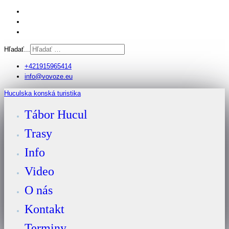
Hľadať...
+421915965414
info@vovoze.eu
Huculska konská turistika
Tábor Hucul
Trasy
Info
Video
O nás
Kontakt
Terminy