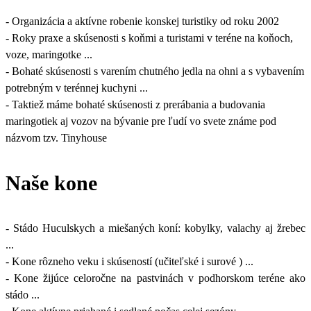
- Organizácia a aktívne robenie konskej turistiky od roku 2002
- Roky praxe a skúsenosti s koňmi a turistami v teréne na koňoch,
voze, maringotke ...
- Bohaté skúsenosti s varením chutného jedla na ohni a s vybavením
potrebným v terénnej kuchyni ...
- Taktiež máme bohaté skúsenosti z prerábania a budovania
maringotiek aj vozov na bývanie pre ľudí vo svete známe pod
názvom tzv. Tinyhouse
Naše kone
- Stádo Huculskych a miešaných koní: kobylky, valachy aj žrebec
...
- Kone rôzneho veku i skúseností (učiteľské i surové ) ...
- Kone žijúce celoročne na pastvinách v podhorskom teréne ako
stádo ...