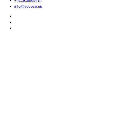
+421915965414
info@vovoze.eu