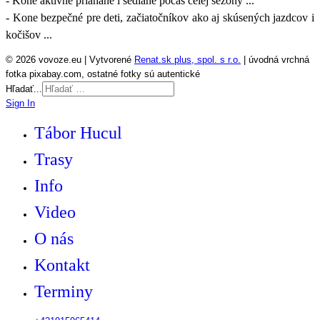
- Kone aktívne priahané i sedlané počas celej sezóny ...
- Kone bezpečné pre deti, začiatočníkov ako aj skúsených jazdcov i
kočišov ...
© 2026 vovoze.eu | Vytvorené
Renat.sk plus, spol. s r.o.
| úvodná vrchná
fotka pixabay.com, ostatné fotky sú autentické
Hľadať...
Sign In
Tábor Hucul
Trasy
Info
Video
O nás
Kontakt
Terminy